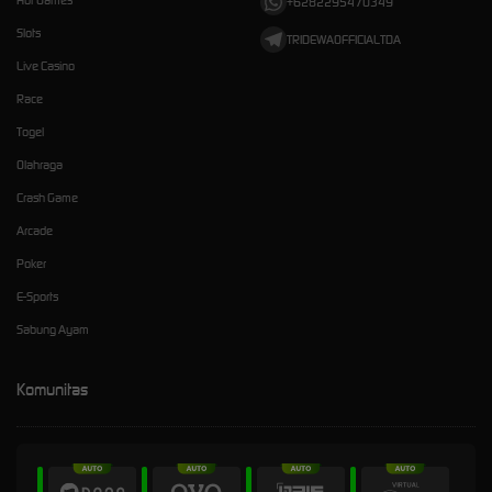
+6282295470349
Slots
TRIDEWAOFFICIALTDA
Live Casino
Race
Togel
Olahraga
Crash Game
Arcade
Poker
E-Sports
Sabung Ayam
Komunitas