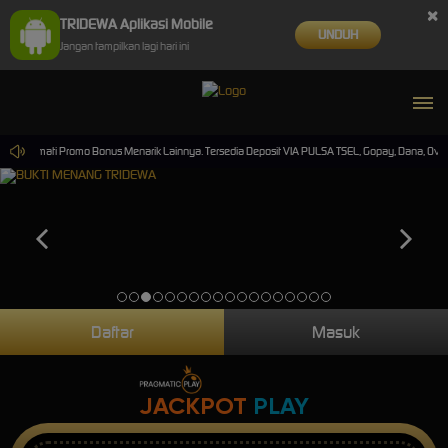
×
TRIDEWA Aplikasi Mobile
UNDUH
Jangan tampilkan lagi hari ini
Hari. Nikmati Promo Bonus Menarik Lainnya. Tersedia Deposit VIA PULSA TSEL, Gopay, Dana, Ovo,
Daftar
Masuk
JACKPOT
PLAY