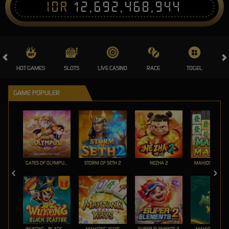
IDR
12,692,468,944
HOT GAMES
SLOTS
LIVE CASINO
RACE
TOGEL
OL
GAME POPULER
GATES OF OLYMPUS POP
STORM OF SETH 2
NEZHA 2
MAHJONG MAX
WUKONG - BLACK SCATTER
MAHJONG WAYS
SUPER ELEMENTS 2
MAHJONG WAYS